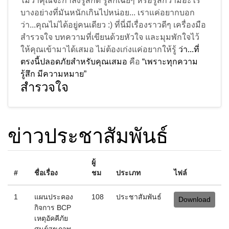
ให้คุณเข้ามาได้เสมอ ไม่ต้องเก่งแค่อยากให้รู้
ว่า...ที่
ตรงนี้ปลอดภัยสำหรับคุณเสมอ
คือ
“เพราะทุกความ
รู้สึก มีความหมาย”
สำรวจใจ
ข่าวประชาสัมพันธ์
ผู้
#
ชื่อเรื่อง
ชม
ประเภท
ไฟล์
1
แผนประคอง
108
ประชาสัมพันธ์
Download
กิจการ BCP
เหตุอัคคีภัย
ศูนย์สุขภาพ
จิตที่ 1
2
ยกย่องเชิดชู
37
ประชาสัมพันธ์
Download
ในด้านต่างๆ