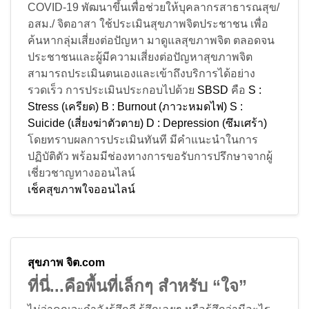
สามารถประเมินตนเองและเข้าถึงบริการได้อย่าง
รวดเร็ว การประเมินประกอบไปด้วย
SBSD
คือ
S :
Stress (เครียด)
B : Burnout (ภาวะหมดไฟ)
S :
Suicide (เสี่ยงฆ่าตัวตาย)
D : Depression (ซึมเศร้า)
โดยทราบผลการประเมินทันที มีคำแนะนำในการ
ปฏิบัติตัว พร้อมมีช่องทางการขอรับการปรึกษาจากผู้
เชี่ยวชาญทางออนไลน์
เช็คสุขภาพใจออนไลน์
สุขภาพ
จิต
.com
ที่นี่...คือพื้นที่เล็กๆ สำหรับ “ใจ”
ไม่ว่าคุณจะกำลังรู้สึกดี รู้สึกเฉยๆ หรือรู้สึกว่ามีอะไร
บางอย่างที่มันหนักเกินไปหน่อย... เราแค่อยากบอก
ว่า...คุณไม่ได้อยู่คนเดียว :) ที่นี่มีเรื่องราวดีๆ เครื่องมือ
สำรวจใจ บทความที่เขียนด้วยหัวใจ และมุมพักใจไว้